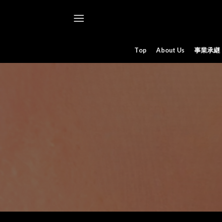
Skip
to
content
Top
About Us
事業承継