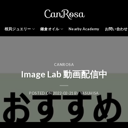
桜貝ジュエリー
鎌倉オイル
Nearby Academy
お問い合わせ
CANROSA
Image Lab 動画配信中
POSTED ON
2022-02-21
BY
YASUHISA