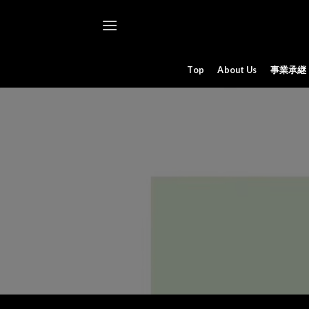
Skip
to
content
Top
About Us
事業承継