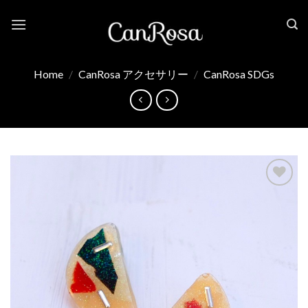
Skip
to
content
Home
/
CanRosa アクセサリー
/
CanRosa SDGs
お気
に入
り