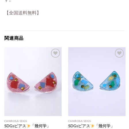
【全国送料無料】
関連商品
お気
お気
に入
に入
り
り
CANROSA SDGS
CANROSA SDGS
SDGsピアス
「幾何学」
SDGsピアス
「幾何学」